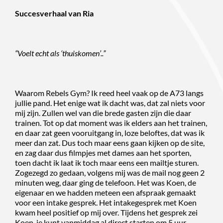
Succesverhaal van Ria
“Voelt echt als ‘thuiskomen’..”
Waarom Rebels Gym? Ik reed heel vaak op de A73 langs
jullie pand. Het enige wat ik dacht was, dat zal niets voor
mij zijn. Zullen wel van die brede gasten zijn die daar
trainen. Tot op dat moment was ik elders aan het trainen,
en daar zat geen vooruitgang in, loze beloftes, dat was ik
meer dan zat. Dus toch maar eens gaan kijken op de site,
en zag daar dus filmpjes met dames aan het sporten,
toen dacht ik laat ik toch maar eens een mailtje sturen.
Zogezegd zo gedaan, volgens mij was de mail nog geen 2
minuten weg, daar ging de telefoon. Het was Koen, de
eigenaar en we hadden meteen een afspraak gemaakt
voor een intake gesprek. Het intakegesprek met Koen
kwam heel positief op mij over. Tijdens het gesprek zei
Koen, je kunt vanmiddag al direct starten om 5 uur.