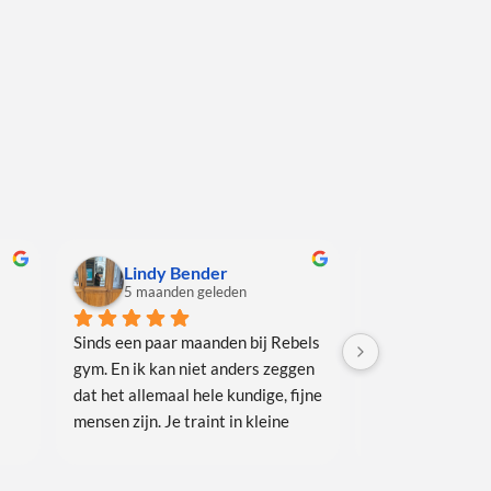
Lindy Bender
Bjorn D
5 maanden geleden
6 maanden
Sinds een paar maanden bij Rebels 
Sinds kort train 
gym. En ik kan niet anders zeggen 
Beuningen en dat
dat het allemaal hele kundige, fijne 
uitstekend. Ik kr
mensen zijn. Je traint in kleine 
die mij gericht h
 
groepjes wat erg fijn is, hierdoor 
algemene kracht 
krijg je de technieken goed onder 
te behouden.