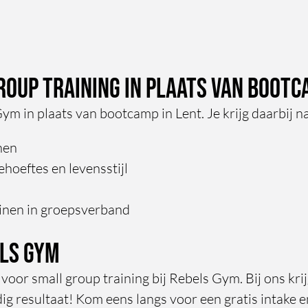
prettige en persoonlijke wijze h
training vorm.
oup training in plaats van bootc
Gym in plaats van bootcamp in Lent. Je krijg daarbij 
inen
hoeftes en levensstijl
ainen in groepsverband
els Gym
oor small group training bij Rebels Gym. Bij ons krij
ig resultaat! Kom eens langs voor een gratis intake