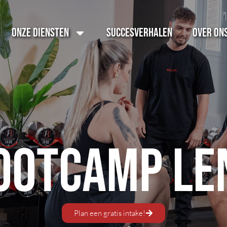
Onze diensten
Succesverhalen
Over On
ootcamp Le
Plan een gratis intake!