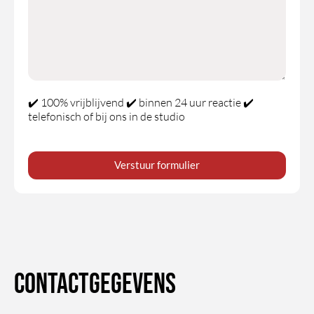
een 
keer 
traine
n om 
het 
zelf te 
✔️ 100% vrijblijvend ✔️ binnen 24 uur reactie ✔️
ervare
telefonisch of bij ons in de studio
n.
Verstuur formulier
Contactgegevens