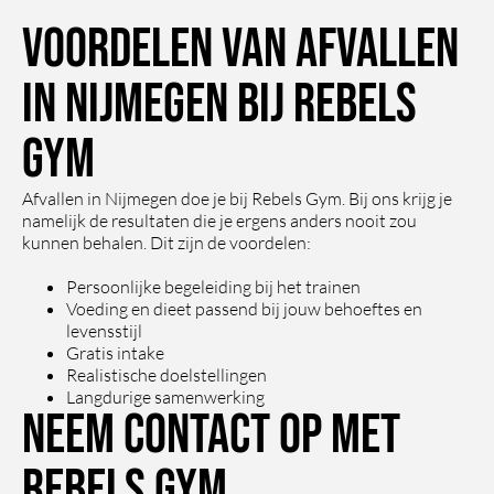
s Gym 
en het 
s. 
kan 
en d
Voordelen van afvallen
en ben 
voelt 
Pretti
niet 
beva
ontzet
daard
ge 
ander
uits
in Nijmegen bij Rebels
tend 
oor 
begele
s 
kend
tevred
ook 
iding 
zegge
Ik 
Gym
en. De 
erg 
met 
n dat 
krijg
perso
perso
sporti
het 
les 
Afvallen in Nijmegen doe je bij Rebels Gym. Bij ons krijg je
nal 
onlijk 
ef en 
allema
van 
namelijk de resultaten die je ergens anders nooit zou
trainin
aan
sociaa
al hele 
Tho
kunnen behalen. Dit zijn de voordelen:
g is 
l oog 
kundig
die 
profes
voor 
e, fijne 
ger
Persoonlijke begeleiding bij het trainen
sionee
hun 
mense
t he
Voeding en dieet passend bij jouw behoeftes en
l, 
levensstijl
klante
n zijn. 
om 
Gratis intake
motiv
n. 
Je 
mijn
Realistische doelstellingen
erend 
Perso
traint 
alg
Langdurige samenwerking
en 
nal 
in 
ene 
Neem contact op met
helem
traine
kleine 
krac
aal 
rs 
groepj
en 
Rebels Gym
afgest
hebbe
es wat 
con