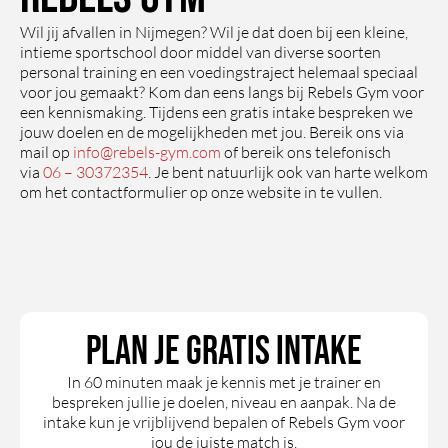
emd 
n 
erg 
ie 
Wil jij afvallen in Nijmegen? Wil je dat doen bij een kleine,
op 
kennis 
fijn is, 
goed
intieme sportschool door middel van diverse soorten
mijn 
van 
hierdo
te 
personal training en een voedingstraject helemaal speciaal
voor jou gemaakt? Kom dan eens langs bij Rebels Gym voor
doelen
zaken 
or 
beh
een kennismaking. Tijdens een gratis intake bespreken we
. Een 
en 
krijg 
den
jouw doelen en de mogelijkheden met jou. Bereik ons via
fijne 
geven 
je de 
mail op ​​
info@rebels-gym.com
of bereik ons telefonisch
sports
op een 
techni
De 
via
06 – 30372354
. Je bent natuurlijk ook van harte welkom
chool 
pretti
eken 
beg
om het contactformulier op onze website in te vullen.
met 
ge en 
goed 
idin
topbe
perso
onder 
is 
geleidi
onlijke 
de 
per
ng!
wijze 
knie. 
onlij
hun 
Ze 
flex
trainin
kijken 
el en
Plan je gratis intake
g 
samen 
mot
vorm.
met 
eren
In 60 minuten maak je kennis met je trainer en
bespreken jullie je doelen, niveau en aanpak. Na de
jou 
Gee
intake kun je vrijblijvend bepalen of Rebels Gym voor
naar 
sta
jou de juiste match is.